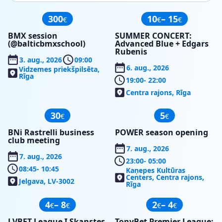
300
10
– 15
€
€
€
BMX session
SUMMER CONCERT:
(@balticbmxschool)
Advanced Blue + Edgars
Rubenis
3. aug., 2026
09:00
6. aug., 2026
Vidzemes priekšpilsēta,
Rīga
19:00
- 22:00
Centra rajons, Rīga
30
5
€
€
BNi Rastrelli business
POWER season opening
club meeting
7. aug., 2026
7. aug., 2026
23:00
- 05:00
08:45
- 10:45
Kaņepes Kultūras
Centers, Centra rajons,
Jelgava, LV-3002
Rīga
4
– 8
2
– 4
€
€
€
€
LVBET League I Skanstes
TonyBet Premier League: