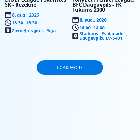
SK - Rezekne
BFC Daugavpils - FK
Tukums 2000
8. aug., 2026
8. aug., 2026
13:30
- 15:30
16:00
- 18:00
Ziemeļu rajons, Rīga
Stadions "Esplanāde",
Daugavpils, LV-5401
LOAD MORE
SERVICE
SEASON
RESERVATIONS
PASSES