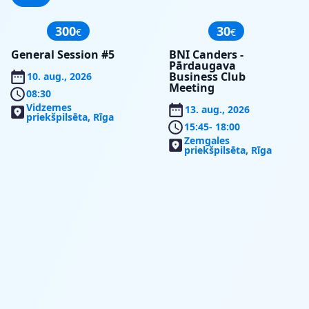
300
30
€
€
General Session #5
BNI Canders -
Pārdaugava
Business Club
10. aug., 2026
Meeting
08:30
Vidzemes
13. aug., 2026
priekšpilsēta, Rīga
15:45
- 18:00
Zemgales
priekšpilsēta, Rīga