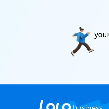
R
you
business