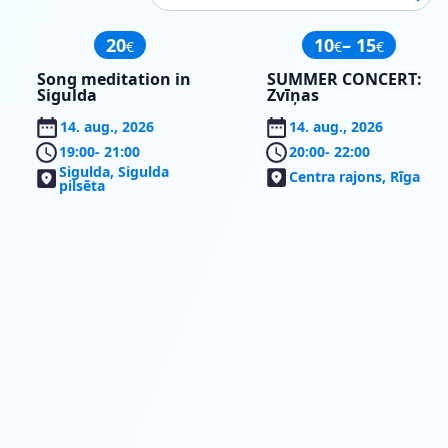
20
10
– 15
€
€
€
Song meditation in
SUMMER CONCERT:
Sigulda
Zvīņas
14. aug., 2026
14. aug., 2026
19:00
- 21:00
20:00
- 22:00
Sigulda, Sigulda
Centra rajons, Rīga
pilsēta