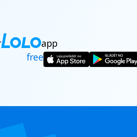
SERVICE
ESERVATIONS
r
app
free