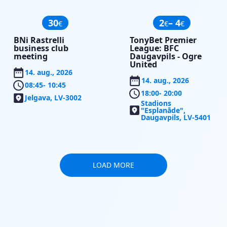
30
2
– 4
€
€
€
BNi Rastrelli
TonyBet Premier
business club
League: BFC
meeting
Daugavpils - Ogre
United
14. aug., 2026
14. aug., 2026
08:45
- 10:45
18:00
- 20:00
Jelgava, LV-3002
Stadions
"Esplanāde",
Daugavpils, LV-5401
LOAD MORE