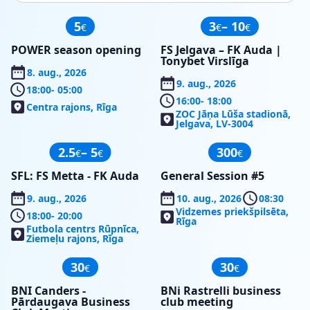
5
3
– 10
€
€
€
POWER season opening
FS Jelgava – FK Auda |
Tonybet Virslīga
8. aug., 2026
9. aug., 2026
18:00
- 05:00
16:00
- 18:00
Centra rajons, Rīga
ZOC Jāņa Lūša stadionā,
Jelgava, LV-3004
2.5
– 5
300
€
€
€
SFL: FS Metta - FK Auda
General Session #5
9. aug., 2026
10. aug., 2026
08:30
Vidzemes priekšpilsēta,
18:00
- 20:00
Rīga
Futbola centrs Rūpnīca,
Ziemeļu rajons, Rīga
30
30
€
€
BNI Canders -
BNi Rastrelli business
Pārdaugava Business
club meeting