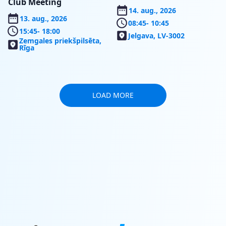
Club Meeting
14. aug., 2026
13. aug., 2026
08:45
- 10:45
15:45
- 18:00
Jelgava, LV-3002
Zemgales priekšpilsēta,
Rīga
LOAD MORE
SERVICE
SEASON
RESERVATIONS
PASSES