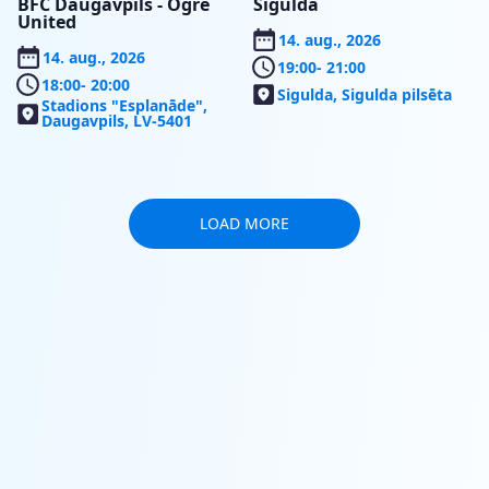
BFC Daugavpils - Ogre
Sigulda
United
14. aug., 2026
14. aug., 2026
19:00
- 21:00
18:00
- 20:00
Sigulda, Sigulda pilsēta
Stadions "Esplanāde",
Daugavpils, LV-5401
LOAD MORE
SERVICE
SEASON
RESERVATIONS
PASSES