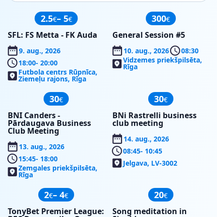
2.5
– 5
300
€
€
€
SFL: FS Metta - FK Auda
General Session #5
9. aug., 2026
10. aug., 2026
08:30
Vidzemes priekšpilsēta,
18:00
- 20:00
Rīga
Futbola centrs Rūpnīca,
Ziemeļu rajons, Rīga
30
30
€
€
BNI Canders -
BNi Rastrelli business
Pārdaugava Business
club meeting
Club Meeting
14. aug., 2026
13. aug., 2026
08:45
- 10:45
15:45
- 18:00
Jelgava, LV-3002
Zemgales priekšpilsēta,
Rīga
2
– 4
20
€
€
€
TonyBet Premier League:
Song meditation in