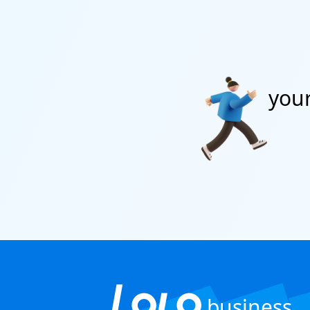
R
you
business