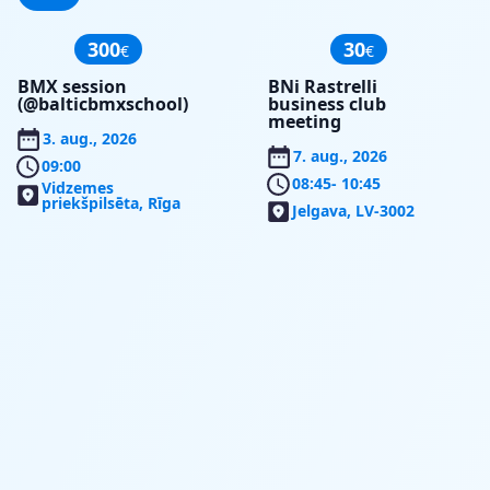
300
30
€
€
BMX session
BNi Rastrelli
(@balticbmxschool)
business club
meeting
3. aug., 2026
7. aug., 2026
09:00
08:45
- 10:45
Vidzemes
priekšpilsēta, Rīga
Jelgava, LV-3002