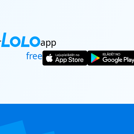
SERVICE
ESERVATIONS
r
app
free