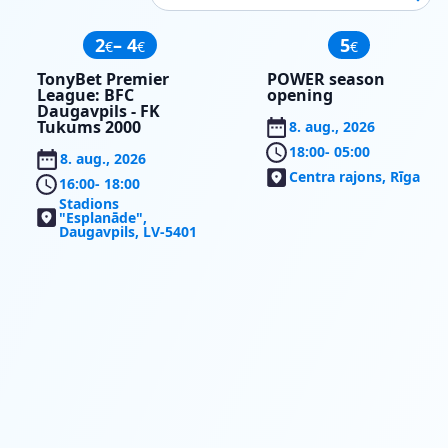
2
– 4
5
€
€
€
TonyBet Premier
POWER season
League: BFC
opening
Daugavpils - FK
Tukums 2000
8. aug., 2026
18:00
- 05:00
8. aug., 2026
Centra rajons, Rīga
16:00
- 18:00
Stadions
"Esplanāde",
Daugavpils, LV-5401