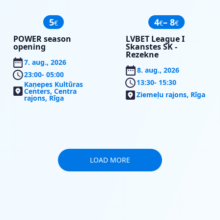
5
4
– 8
€
€
€
POWER season
LVBET League I
opening
Skanstes SK -
Rezekne
7. aug., 2026
8. aug., 2026
23:00
- 05:00
13:30
- 15:30
Kaņepes Kultūras
Centers, Centra
Ziemeļu rajons, Rīga
rajons, Rīga
LOAD MORE