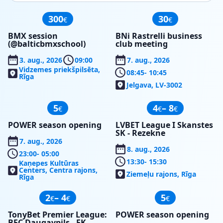
300
30
€
€
BMX session
BNi Rastrelli business
(@balticbmxschool)
club meeting
3. aug., 2026
09:00
7. aug., 2026
Vidzemes priekšpilsēta,
08:45
- 10:45
Rīga
Jelgava, LV-3002
5
4
– 8
€
€
€
POWER season opening
LVBET League I Skanstes
SK - Rezekne
7. aug., 2026
8. aug., 2026
23:00
- 05:00
13:30
- 15:30
Kaņepes Kultūras
Centers, Centra rajons,
Ziemeļu rajons, Rīga
Rīga
2
– 4
5
€
€
€
TonyBet Premier League:
POWER season opening
BFC Daugavpils - FK