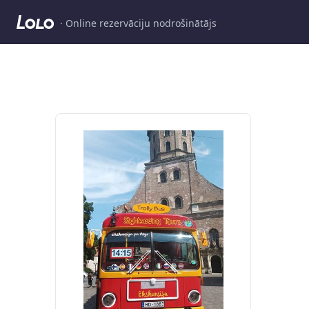
· Online rezervāciju nodrošinātājs