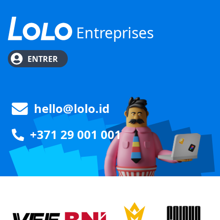
Entreprises
ENTRER
hello@lolo.id
+371 29 001 001