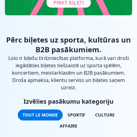
Pērc biļetes uz sporta, kultūras un
B2B pasākumiem.
Lolo ir biļešu tirdzniecības platforma, kurā vari droši
iegādāties biļetes tiešsaistē uz sporta spēlēm,
koncertiem, meistarklasēm un B2B pasākumiem.
Droša apmaksa, klientu serviss un biļetes saņem
uzreiz.
Izvēlies pasākumu kategoriju
TOUT LE MONDE
SPORTIF
CULTURE
AFFAIRE