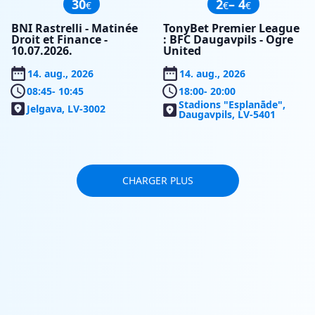
30
2
– 4
€
€
€
BNI Rastrelli - Matinée
TonyBet Premier League
Droit et Finance -
: BFC Daugavpils - Ogre
10.07.2026.
United
14. aug., 2026
14. aug., 2026
08:45
- 10:45
18:00
- 20:00
Stadions "Esplanāde",
Jelgava, LV-3002
Daugavpils, LV-5401
CHARGER PLUS
SERVICE
ABONNEMENT