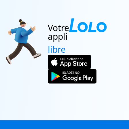
RÉSERVATION
ACHAT
Votre
appli
libre