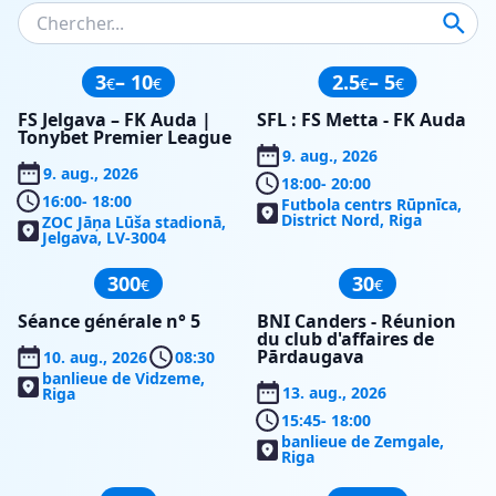
3
– 10
2.5
– 5
€
€
€
€
FS Jelgava – FK Auda |
SFL : FS Metta - FK Auda
Tonybet Premier League
9. aug., 2026
9. aug., 2026
18:00
- 20:00
16:00
- 18:00
Futbola centrs Rūpnīca,
District Nord, Riga
ZOC Jāņa Lūša stadionā,
Jelgava, LV-3004
300
30
€
€
Séance générale n° 5
BNI Canders - Réunion
du club d'affaires de
Pārdaugava
10. aug., 2026
08:30
banlieue de Vidzeme,
13. aug., 2026
Riga
15:45
- 18:00
banlieue de Zemgale,
Riga