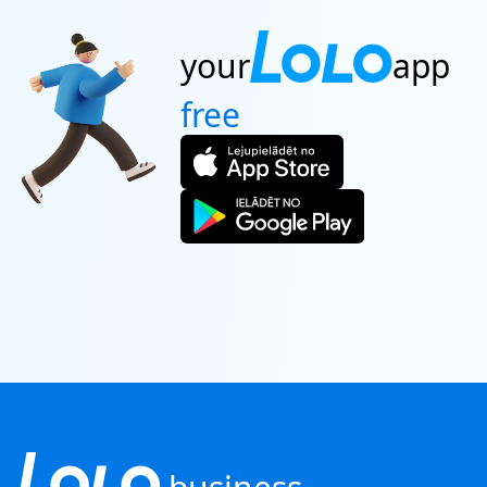
PASSES
your
app
free