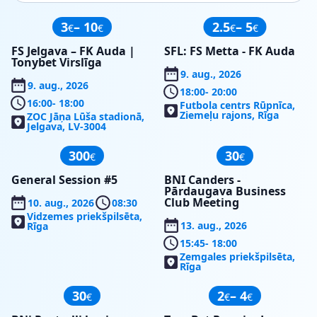
3
– 10
2.5
– 5
€
€
€
€
FS Jelgava – FK Auda |
SFL: FS Metta - FK Auda
Tonybet Virslīga
9. aug., 2026
9. aug., 2026
18:00
- 20:00
16:00
- 18:00
Futbola centrs Rūpnīca,
Ziemeļu rajons, Rīga
ZOC Jāņa Lūša stadionā,
Jelgava, LV-3004
300
30
€
€
General Session #5
BNI Canders -
Pārdaugava Business
Club Meeting
10. aug., 2026
08:30
Vidzemes priekšpilsēta,
13. aug., 2026
Rīga
15:45
- 18:00
Zemgales priekšpilsēta,
Rīga
30
2
– 4
€
€
€