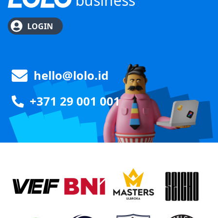
business
LOGIN
hello@lolo.id
+371 29 001 001