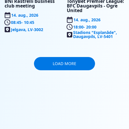
BNi Rastrelli business
TonyBet Premier League:
club meeting
BFC Daugavpils - Ogre
United
14. aug., 2026
14. aug., 2026
08:45
- 10:45
18:00
- 20:00
Jelgava, LV-3002
Stadions "Esplanāde",
Daugavpils, LV-5401
LOAD MORE
SERVICE
SEASON
RESERVATIONS